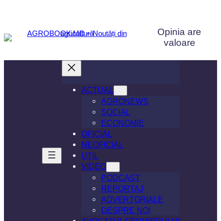
Sari
la
Opinia are
conținut
valoare
ACTUAL
AGRONEWS
SOCIAL
ECONOMIE
OFICIAL
NEOFICIAL
UTIL
VIDEO
PODCAST
REPORTAJ
ADVERTORIALE
DESPRE NOI
AVOCATUL FERMIERULUI