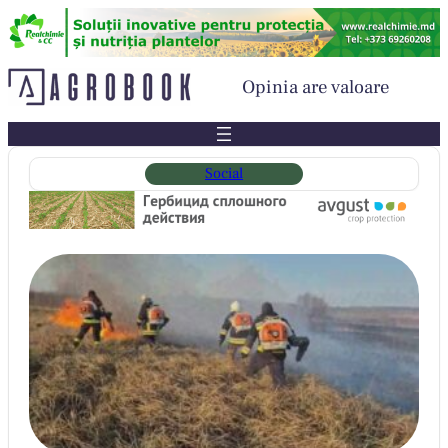
Sari
la
conținut
Opinia are valoare
Social