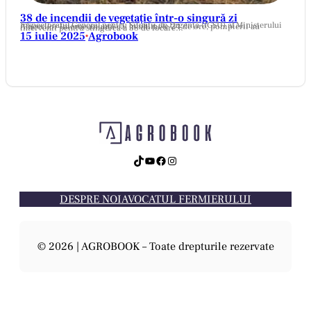
38 de incendii de vegetație într-o singură zi
Inspectoratul General pentru Situații de Urgență (IGSU) al Ministerului Afacerilor Interne anunță că, în ultimele 24 de ore, pompierii au intervenit pentru stingerea a 38 de focare…
15 iulie 2025
Agrobook
•
TikTok
YouTube
Facebook
Instagram
DESPRE NOI
AVOCATUL FERMIERULUI
© 2026 | AGROBOOK – Toate drepturile rezervate