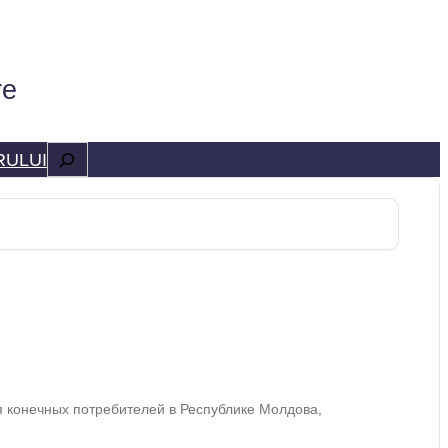
re
Caută
RULUI