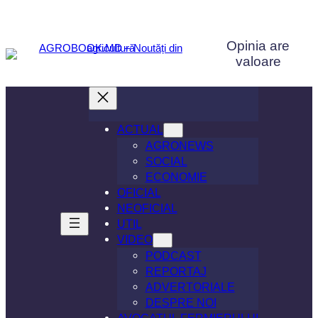
Sari
la
Opinia are
conținut
valoare
ACTUAL
AGRONEWS
SOCIAL
ECONOMIE
OFICIAL
NEOFICIAL
UTIL
VIDEO
PODCAST
REPORTAJ
ADVERTORIALE
DESPRE NOI
AVOCATUL FERMIERULUI