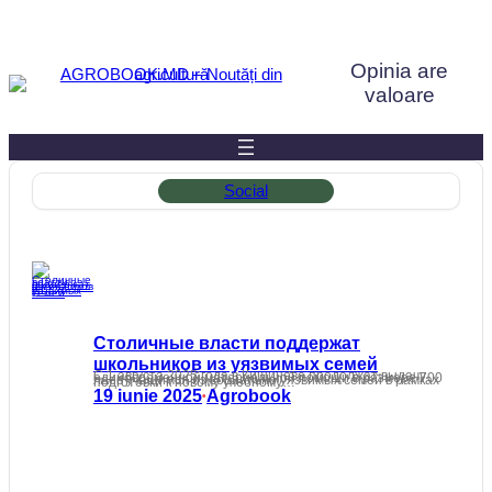
Sari
la
Opinia are
conținut
valoare
Social
Столичные власти поддержат
школьников из уязвимых семей
С 1 августа 2025 года в Кишиневе продолжат выдачу единовременной материальной помощи в размере 700 леев учащимся из социально уязвимых семей в рамках подготовки к новому учебному…
19 iunie 2025
Agrobook
•