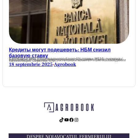
Кредиты могут подешеветь: НБМ снизил
базовую ставку
Базовая ставка Национального банка Молдовы (НБМ) снижена с 6,25% до 6,00% для стимулирования экономики. Такое решение единогласно принял Исполнительный комитет НБМ на заседании 18 сентября, отметив, что…
18 septembrie 2025
Agrobook
•
TikTok
YouTube
Facebook
Instagram
DESPRE NOI
AVOCATUL FERMIERULUI