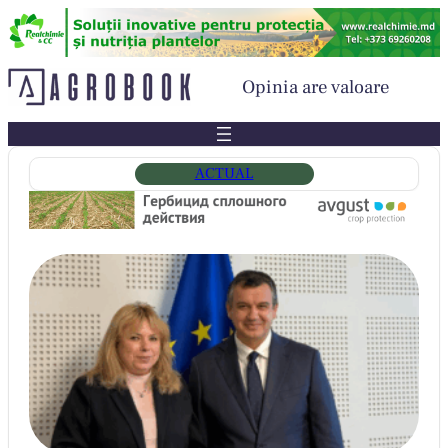
Sari
la
conținut
Opinia are valoare
ACTUAL