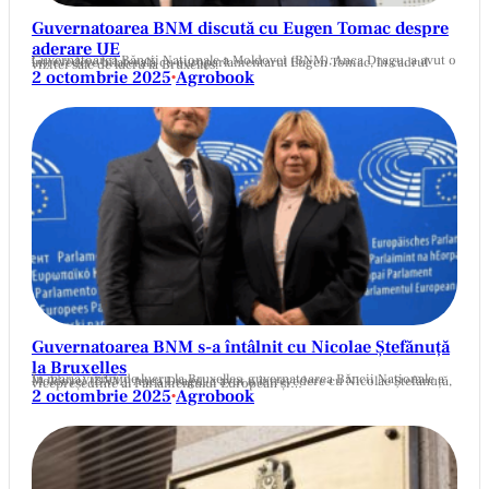
Guvernatoarea BNM discută cu Eugen Tomac despre
aderare UE
Guvernatoarea Băncii Naționale a Moldovei (BNM), Anca Dragu, a avut o întrevedere bilaterală cu europarlamentarul Eugen Tomac, în cadrul vizitei sale de lucru la Bruxelles.
2 octombrie 2025
Agrobook
•
Guvernatoarea BNM s-a întâlnit cu Nicolae Ștefănuță
la Bruxelles
În marja vizitei de lucru la Bruxelles, guvernatoarea Băncii Naționale a Moldovei (BNM), Anca Dragu, a avut o întrevedere cu Nicolae Ștefănuță, vicepreședinte al Parlamentului European și…
2 octombrie 2025
Agrobook
•