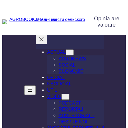
Opinia are
valoare
ACTUAL
AGRONEWS
SOCIAL
ECONOMIE
OFICIAL
NEOFICIAL
UTIL
VIDEO
PODCAST
REPORTAJ
ADVERTORIALE
DESPRE NOI
AVOCATUL FERMIERULUI