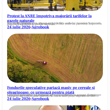
Protest la ANRE împotriva majorării tarifelor la
gazele naturale
Mai mulți cetățeni s-au adunat astăzi în fața sediului Agenției Naționale pentru Reglementare în Energetică (ANRE), unde au protestat împotriva majorării tarifelor la gazele naturale.
24 iulie 2026
Agrobook
•
Fondurile speculative pariază masiv pe cereale și
oleaginoase: ce urmează pentru piață
Capitalul speculativ s-a deplasat aproape simultan în aceeași direcție pe întreg complexul vegetal american, iar această sincronizare confirmă impulsul ascendent, dar mărește și riscul unei piețe supraîncărcate…
24 iulie 2026
Agrobook
•