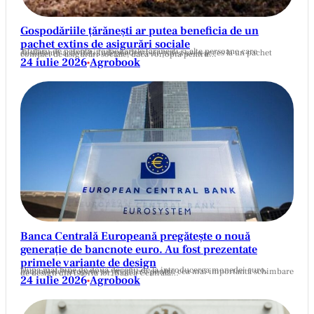
Gospodăriile țărănești ar putea beneficia de un
pachet extins de asigurări sociale
Titularii de patentă, gospodăriile țărănești și alte persoane care desfășoară activități independente ar putea avea acces la un pachet complet de asigurări sociale, dacă vor opta pentru…
24 iulie 2026
Agrobook
•
Banca Centrală Europeană pregătește o nouă
generație de bancnote euro. Au fost prezentate
primele variante de design
După mai bine de două decenii de la introducerea monedei euro, bancnotele europene se pregătesc pentru cea mai importantă schimbare de design din istoria lor. Banca Centrală…
24 iulie 2026
Agrobook
•