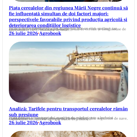
Piața cerealelor din regiunea Mării Negre continuă să
fie influențată simultan de doi factori majori:
perspectivele favorabile privind producția agricolă și
deteriorarea condițiilor logistice
Pe de o parte, recolta Ucrainei avansează într-un ritm susținut, iar estimările actuale indică o producție totală de cereale și oleaginoase de aproximativ 75–77 milioane de tone.…
26 iulie 2026
Agrobook
•
Analiză: Tarifele pentru transportul cerealelor rămân
sub presiune
Piața globală a transportului maritim de mărfuri vrac a încheiat săptămâna cu o evoluție divergentă între principalele segmente de nave, confirmând că indicele agregat Baltic Dry Index…
26 iulie 2026
Agrobook
•