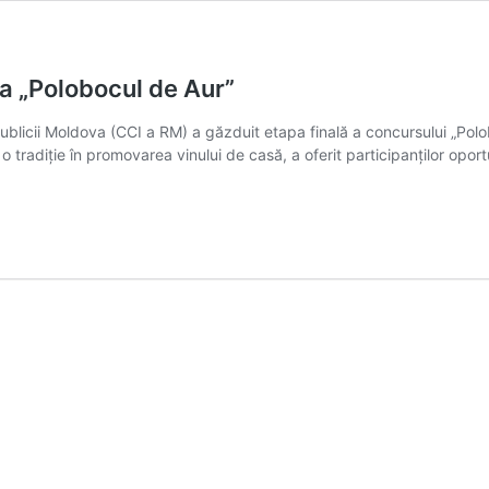
 la „Polobocul de Aur”
licii Moldova (CCI a RM) a găzduit etapa finală a concursului „Polobo
o tradiție în promovarea vinului de casă, a oferit participanților opor