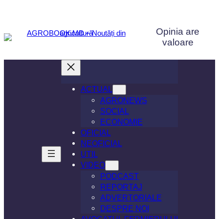
Sari
la
Opinia are
conținut
valoare
ACTUAL
AGRONEWS
SOCIAL
ECONOMIE
OFICIAL
NEOFICIAL
UTIL
VIDEO
PODCAST
REPORTAJ
ADVERTORIALE
DESPRE NOI
AVOCATUL FERMIERULUI