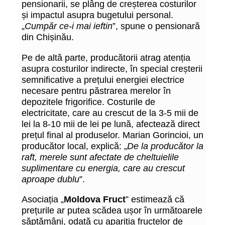
pensionarii, se plâng de creșterea costurilor
și impactul asupra bugetului personal.
„
Cumpăr ce-i mai ieftin
”, spune o pensionară
din Chișinău.
Pe de altă parte, producătorii atrag atenția
asupra costurilor indirecte, în special creșterii
semnificative a prețului energiei electrice
necesare pentru păstrarea merelor în
depozitele frigorifice. Costurile de
electricitate, care au crescut de la 3-5 mii de
lei la 8-10 mii de lei pe lună, afectează direct
prețul final al produselor. Marian Gorincioi, un
producător local, explică: „
De la producător la
raft, merele sunt afectate de cheltuielile
suplimentare cu energia, care au crescut
aproape dublu
”.
Asociația „
Moldova Fruct
” estimează că
prețurile ar putea scădea ușor în următoarele
săptămâni, odată cu apariția fructelor de