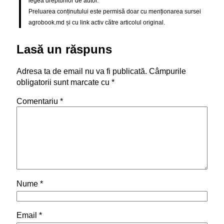
legea drepturilor de autor.
Preluarea conținutului este permisă doar cu menționarea sursei
agrobook.md și cu link activ către articolul original.
Lasă un răspuns
Adresa ta de email nu va fi publicată.
Câmpurile
obligatorii sunt marcate cu
*
Comentariu
*
Nume
*
Email
*