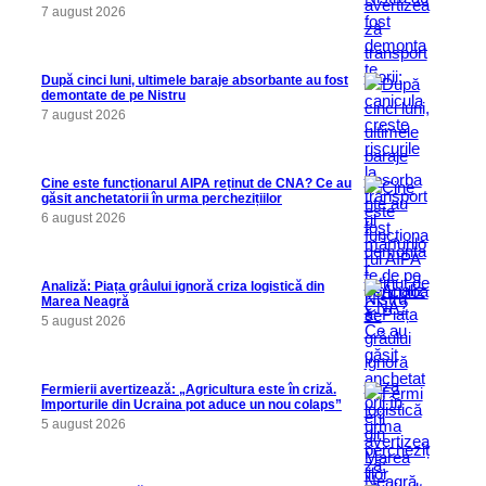
7 august 2026
După cinci luni, ultimele baraje absorbante au fost
demontate de pe Nistru
7 august 2026
Cine este funcționarul AIPA reținut de CNA? Ce au
găsit anchetatorii în urma perchezițiilor
6 august 2026
Analiză: Piața grâului ignoră criza logistică din
Marea Neagră
5 august 2026
Fermierii avertizează: „Agricultura este în criză.
Importurile din Ucraina pot aduce un nou colaps”
5 august 2026