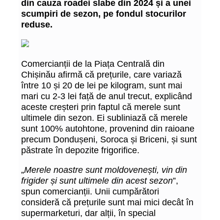
din cauza roadei slabe din 2024 și a unei
scumpiri de sezon, pe fondul stocurilor
reduse.
Comercianții de la Piața Centrală din
Chișinău afirmă că prețurile, care variază
între 10 și 20 de lei pe kilogram, sunt mai
mari cu 2-3 lei față de anul trecut, explicând
aceste creșteri prin faptul că merele sunt
ultimele din sezon. Ei subliniază că merele
sunt 100% autohtone, provenind din raioane
precum Dondușeni, Soroca și Briceni, și sunt
păstrate în depozite frigorifice.
„
Merele noastre sunt moldovenești, vin din
frigider și sunt ultimele din acest sezon
”,
spun comercianții. Unii cumpărători
consideră că prețurile sunt mai mici decât în
supermarketuri, dar alții, în special