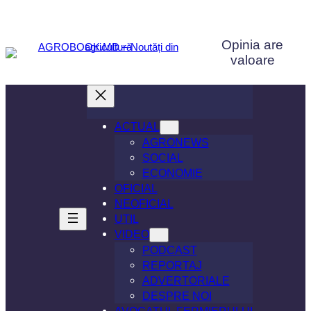
Sari
la
Opinia are
conținut
valoare
ACTUAL
AGRONEWS
SOCIAL
ECONOMIE
OFICIAL
NEOFICIAL
UTIL
VIDEO
PODCAST
REPORTAJ
ADVERTORIALE
DESPRE NOI
AVOCATUL FERMIERULUI