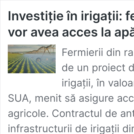
Investiție în irigații:
vor avea acces la ap
Fermierii din r
de un proiect 
irigații, în val
SUA, menit să asigure acce
agricole. Contractul de ant
infrastructurii de irigații 