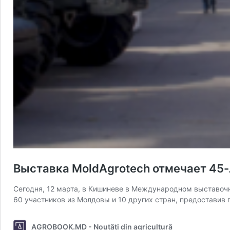
Выставка MoldAgrotech отмечает 45
Сегодня, 12 марта, в Кишиневе в Международном выставоч
60 участников из Молдовы и 10 других стран, предоставив
AGROBOOK.MD - Noutăți din agricultură