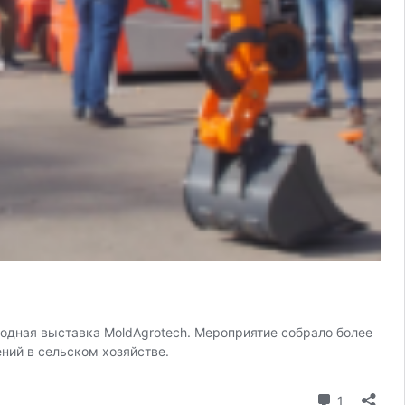
одная выставка MoldAgrotech. Мероприятие собрало более
ний в сельском хозяйстве.
comentari
1